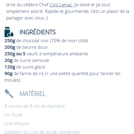
droit du célèbre Chef
Cyril Lignac
, j’ai testé et j’ai tout
simplement adoré. Rapide et gourmande, c’est un plaisir de la
partager avec vous ;).
INGRÉDIENTS
250g
de chocolat noir (70% de mon côté)
200g
de beurre doux
250g ou 5
oeufs à température ambiante
20g
de sucre semoule
120g
de sucre glace
90g
de farine de riz (+ une petite quantité pour fariner les
moules)
MATÉRIEL
8 cercles de 8 cm de diamètre
Un fouet
Une maryse
Saladiers ou culs de poule, casseroles