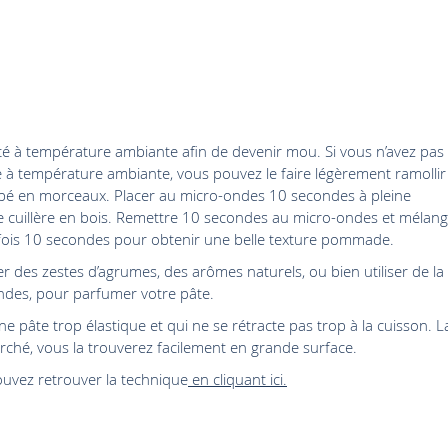
resté à température ambiante afin de devenir mou. Si vous n’avez pas 
e à température ambiante, vous pouvez le faire légèrement ramollir
coupé en morceaux. Placer au micro-ondes 10 secondes à pleine
e cuillère en bois. Remettre 10 secondes au micro-ondes et mélan
 fois 10 secondes pour obtenir une belle texture pommade.
outer des zestes d’agrumes, des arômes naturels, ou bien utiliser de la
ndes, pour parfumer votre pâte.
e pâte trop élastique et qui ne se rétracte pas trop à la cuisson. L
ché, vous la trouverez facilement en grande surface.
pouvez retrouver la technique
en cliquant ici.