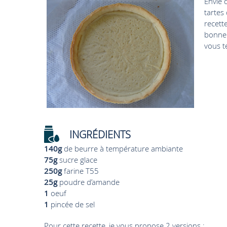
Envie 
tartes
recett
bonne c
vous te
INGRÉDIENTS
140g
de beurre à température ambiante
75g
sucre glace
250g
farine T55
25g
poudre d’amande
1
oeuf
1
pincée de sel
Pour cette recette, je vous propose 2 versions :