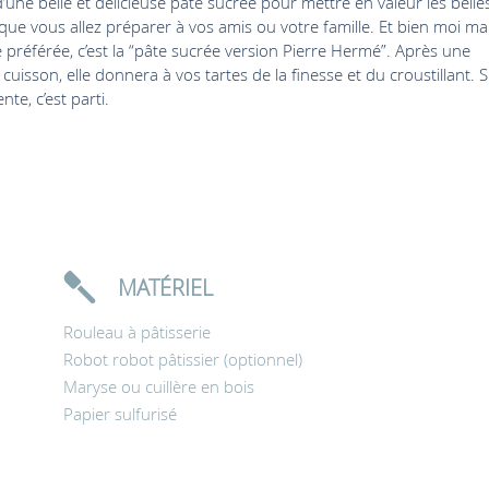
d’une belle et délicieuse pâte sucrée pour mettre en valeur les belle
 que vous allez préparer à vos amis ou votre famille. Et bien moi ma
e préférée, c’est la “pâte sucrée version Pierre Hermé”. Après une
uisson, elle donnera à vos tartes de la finesse et du croustillant. S
nte, c’est parti.
MATÉRIEL
Rouleau à pâtisserie
Robot robot pâtissier (optionnel)
Maryse ou cuillère en bois
Papier sulfurisé