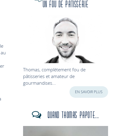
Un fou de patisserie
le
 au
ger
Thomas, complètement fou de
pâtisseries et amateur de
gourmandises...
EN SAVOIR PLUS
a
Quand Thomas papote...