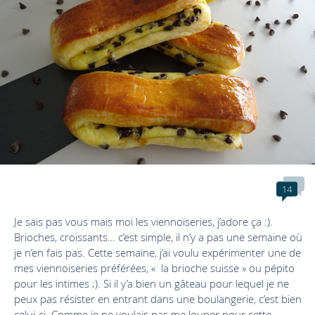
14
Je sais pas vous mais moi les viennoiseries, j’adore ça :).
Brioches, croissants… c’est simple, il n’y a pas une semaine où
je n’en fais pas. Cette semaine, j’ai voulu expérimenter une de
mes viennoiseries préférées, « la brioche suisse » ou pépito
pour les intimes ;). Si il y’a bien un gâteau pour lequel je ne
peux pas résister en entrant dans une boulangerie, c’est bien
celui-ci. Comme je ne voulais pas me louper pour cette