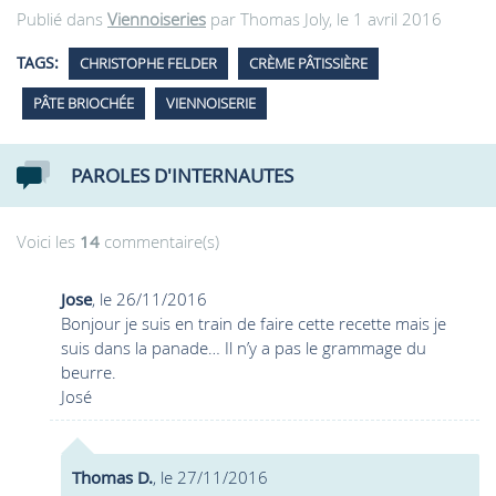
Publié dans
Viennoiseries
par Thomas Joly, le 1 avril 2016
TAGS:
CHRISTOPHE FELDER
CRÈME PÂTISSIÈRE
PÂTE BRIOCHÉE
VIENNOISERIE
PAROLES D'INTERNAUTES
Voici les
14
commentaire(s)
Jose
, le 26/11/2016
Bonjour je suis en train de faire cette recette mais je
suis dans la panade… Il n’y a pas le grammage du
beurre.
José
Thomas D.
, le 27/11/2016