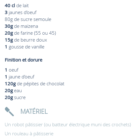
40 cl
de lait
3
jaunes d’oeuf
80g de sucre semoule
30g
de maïzena
20g
de farine (55 ou 45)
15g
de beurre doux
1
gousse de vanille
Finition et dorure
1
oeuf
1
jaune d’oeuf
120g
de pépites de chocolat
20g
eau
20g
sucre
MATÉRIEL
Un robot pâtissier (ou batteur électrique muni des crochets)
Un rouleau à pâtisserie