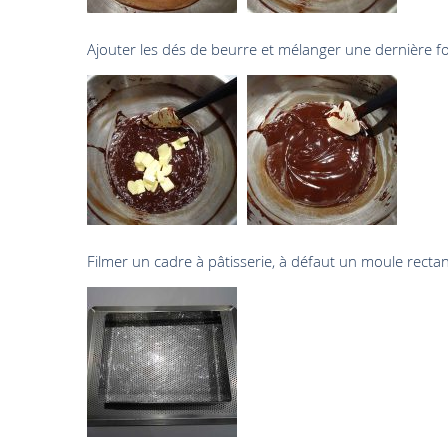
Ajouter les dés de beurre et mélanger une dernière fo
Filmer un cadre à pâtisserie, à défaut un moule rectang