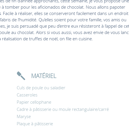
tes de fin d’année approchants, cette semaine, je vous propose une
e à tomber pour les aficionados de chocolat. Nous allons papoter
s
. Facile à réaliser, elles se conserveront facilement dans un endroit
 l’abris de l’humidité. Qu’elles soient pour votre famille, vos amis ou
ues, je suis persuadé que peu d’entre eux résisteront à l’appel de ce
 boule au chocolat. Alors si vous aussi, vous avez envie de vous lanc
 réalisation de truffes de noël, on file en cuisine.
MATÉRIEL
Culs de poule ou saladier
Casseroles
Papier cellophane
Cadre à pâtisserie ou moule rectangulaire/carré
Maryse
Plaque à pâtisserie