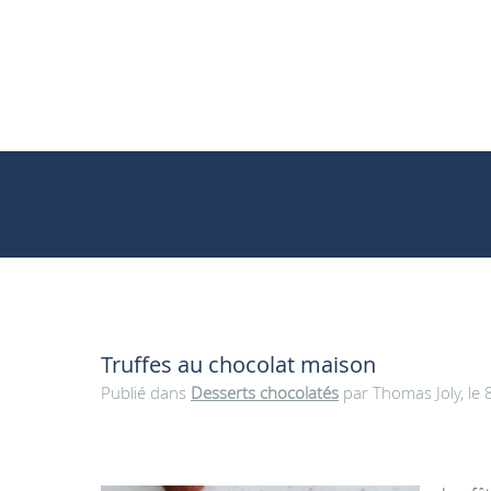
Truffes au chocolat maison
Publié dans
Desserts chocolatés
par Thomas Joly, le