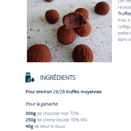
Les fê
recett
Truffe
frais à
collèg
petite
dans la
INGRÉDIENTS
Pour environ
26/28
truffes moyennes
Pour la ganache
300g
de chocolat noir 70%
250g
de crème liquide 30% MG
40g
de beurre doux