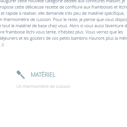
naugurer cette nouvelle catégorie dédiée aux confitures maison, je
ropose cette délicieuse recette de confiture aux framboises et litchi
 et rapide à réaliser, elle demande très peu de matériel spécifique,
un thermomètre de cuisson. Pour le reste, je pense que vous dispo
e tout le matériel de base chez vous. Alors si vous aussi l’aventure d
ure framboise litchi vous tente, n’hésitez plus. Vous verrez que les
 déjeuners et les goûters de vos petits bambins n’auront plus la m
;).
MATÉRIEL
Un thermomètre de cuisson