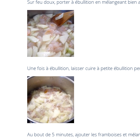
Sur feu doux, porter à ébullition en mélangeant bien a
Une fois à ébullition, laisser cuire à petite ébullition
Au bout de 5 minutes, ajouter les framboises et méla