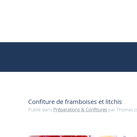
Confiture de framboises et litchis
Publié dans
Préparations & Confitures
par Thomas Jol