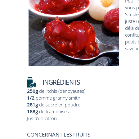
Pour i
vous p
Simple
juste 
déjà d
confit
petits
saveur 
INGRÉDIENTS
250g
de litchis (dénoyautés)
1/2
pomme granny smith
281g
de sucre en poudre
188g
de framboises
Jus d’un citron
CONCERNANT LES FRUITS