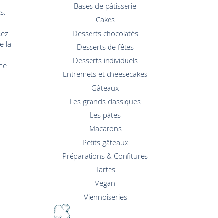
Bases de pâtisserie
s.
Cakes
sez
Desserts chocolatés
e la
Desserts de fêtes
Desserts individuels
ême
Entremets et cheesecakes
Gâteaux
Les grands classiques
Les pâtes
Macarons
Petits gâteaux
Préparations & Confitures
Tartes
Vegan
Viennoiseries