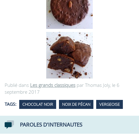
Publié dans
Les grands classiques
par Thomas Joly, le 6
septembre 2017
TAGS:
CHOCOLAT NOIR
NOIX DE PÉCAN
VERGEOISE
PAROLES D'INTERNAUTES