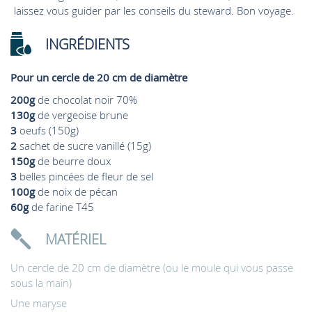
laissez vous guider par les conseils du steward. Bon voyage.
INGRÉDIENTS
Pour un cercle de 20 cm de diamètre
200g
de chocolat noir 70%
130g
de vergeoise brune
3
oeufs (150g)
2
sachet de sucre vanillé (15g)
150g
de beurre doux
3
belles pincées de fleur de sel
100g
de noix de pécan
60g
de farine T45
MATÉRIEL
Un cercle de 20 cm de diamètre (ou le moule qui vous passe
sous la main)
Une maryse