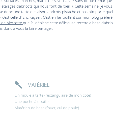
s surfaces, marchés, maraîchers, vous avez sans doute remarqué
étalages d’abricots qui nous font de l’oeil ;). Cette semaine, je vous
e donc une tarte de saison abricots pistache et pas n’importe quel
, c’est celle d’
Eric Kayser
. C’est en farfouillant sur mon blog préfér
e de Mercotte
que j’ai déniché cette délicieuse recette à base d’abric
is donc à vous la faire partager.
MATÉRIEL
Un moule à tarte (rectangulaire de mon côté)
Une poche à douille
Matériels de base (fouet, cul de poule)