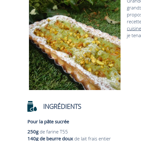
Grande
grands 
propos
recette
cuisin
je tena
INGRÉDIENTS
Pour la pâte sucrée
250g
de farine T55
140g de beurre doux
de lait frais entier