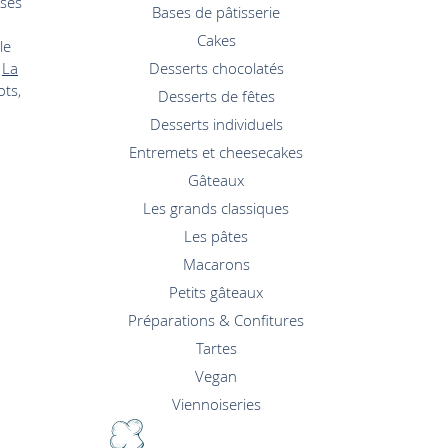
 ses
Bases de pâtisserie
Cakes
le
é
La
Desserts chocolatés
ots,
Desserts de fêtes
Desserts individuels
Entremets et cheesecakes
Gâteaux
Les grands classiques
Les pâtes
Macarons
Petits gâteaux
Préparations & Confitures
Tartes
Vegan
Viennoiseries