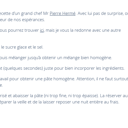
 recette d’un grand chef Mr
Pierre Hermé
. Avec lui pas de surprise, 
auteur de nos espérances.
e vous pourrez trouver
ici
, mais je vous la redonne avec une autre
e sucre glace et le sel.
, puis mélanger jusqu’à obtenir un mélange bien homogène.
nt (quelques secondes) juste pour bien incorporer les ingrédients.
 travail pour obtenir une pâte homogène. Attention, il ne faut surtou
e.
isé et abaisser la pâte (ni trop fine, ni trop épaisse). La réserver au
arer la veille et de la laisser reposer une nuit entière au frais.