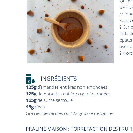
Qui pe
de noi
compos
succul
? Car 
industr
épater
avec u
? Alor
INGRÉDIENTS
125g
d’amandes entières non émondées
125g
de noisettes entières non émondées
165g
de sucre semoule
45g
d’eau
Graines de vanilles ou 1/2 gousse de vanille
PRALINÉ MAISON : TORRÉFACTION DES FRUIT