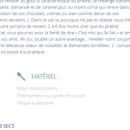
ut résister au goût si caractéristique du praliné, ce mélange d’arôm
sette, d’amande et de caramel plus ou moins corsé qui rentre dans 
ition de vos chocolats, crèmes ou bien comme décor de vos
ents desserts ;). Dans ce cas la, pourquoi ne pas le réaliser vous-
outre son prix de revient, 2 à 6 fois moins cher que du praliné
iel, vous pourrez avoir la fierté de dire « C’est moi qui l’ai fait » et ain
 vos amis. Ah oui, j’oublie un autre avantage… réveiller votre conjoin
ne délicieuse odeur de noisettes et d’amandes torréfiées :)… conva
s on passe à la pratique…
MATÉRIEL
Robot multifonctions
Thermomètre ou sonde de cuisson
Plaque à pâtisserie
S SECS