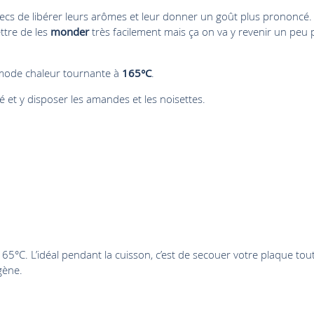
s secs de libérer leurs arômes et leur donner un goût plus prononcé.
ttre de les
monder
très facilement mais ça on va y revenir un peu 
 mode chaleur tournante à
165°C
.
é et y disposer les amandes et les noisettes.
°C. L’idéal pendant la cuisson, c’est de secouer votre plaque tou
gène.