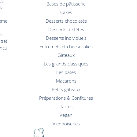
es
Bases de pâtisserie
la
Cakes
même
Desserts chocolatés
Desserts de fêtes
si
Desserts individuels
t(e)
Entremets et cheesecakes
incu
Gâteaux
Les grands classiques
Les pâtes
Macarons
Petits gâteaux
Préparations & Confitures
Tartes
Vegan
Viennoiseries