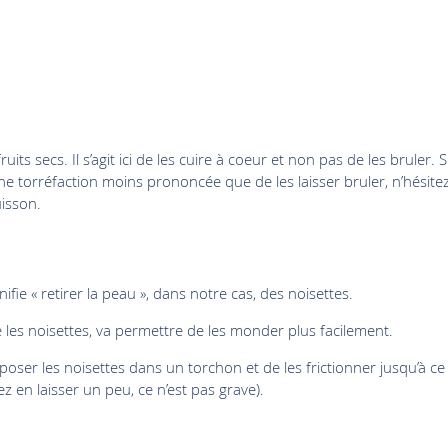
uits secs. Il s’agit ici de les cuire à coeur et non pas de les bruler. S
ne torréfaction moins prononcée que de les laisser bruler, n’hésite
uisson.
fie « retirer la peau », dans notre cas, des noisettes.
ié les noisettes, va permettre de les monder plus facilement.
oser les noisettes dans un torchon et de les frictionner jusqu’à ce
z en laisser un peu, ce n’est pas grave).