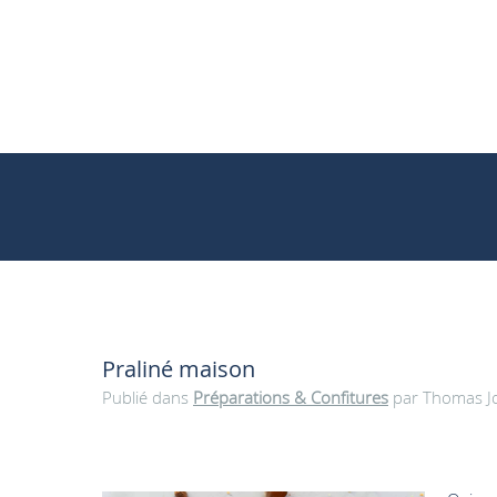
Praliné maison
Publié dans
Préparations & Confitures
par Thomas Jol